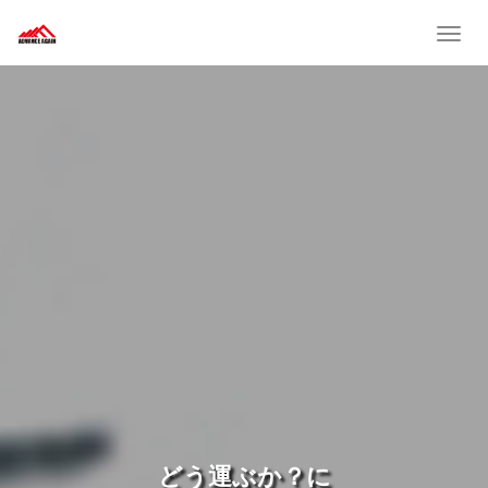
T
o
g
g
l
e
n
a
v
i
g
a
t
i
o
n
どう運ぶか？に