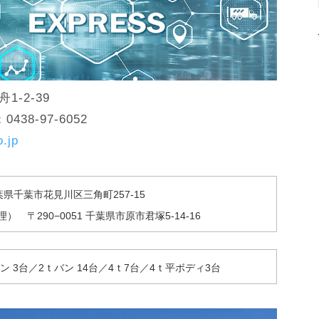
1-2-39
438-97-6052
.jp
葉県千葉市花見川区三角町257-15
 〒290−0051 千葉県市原市君塚5-14-16
ン 3台／2ｔバン 14台／4ｔ7台／4ｔ平ボディ3台