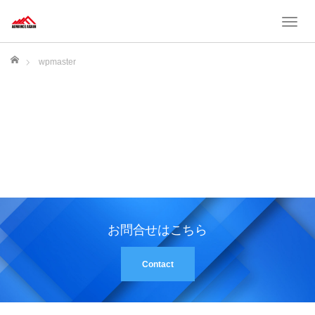
T
o
g
ホーム
wpmaster
g
l
e
n
a
v
i
g
a
t
お問合せはこちら
i
o
Contact
n